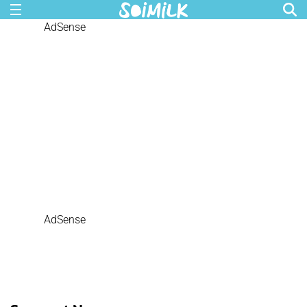
AdSense
AdSense