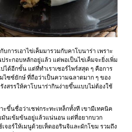
กกับการเอาไข่เค็มมารวมกับคาโบนาร่า เพราะ
ระกอบหลักอยู่แล้ว แต่พอเป็นไข่เค็มจะยิ่งเพิ่ม
ด้อีกขั้น แต่ที่ทำเราเซอร์ไพร์สสุด ๆ คือการ
นุ่มไซซ์ยักษ์ ที่ถือว่าเป็นความฉลาดมาก ๆ ของ
ังสรรให้คาโบนาร่ากินง่ายขึ้นแบบไม่ต้องใช้
าะขึ้นชื่อว่าเชฟกระทะเหล็กทั้งที เขามีเทคนิค
มันเข้มข้นอยู่แล้วแน่นอน แต่ที่อยากบวก
ซ์เจอร์ให้เมนูด้วยเห็ดออรินจิและผักโขม รวมถึง