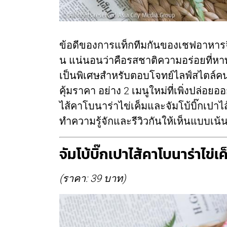
ข้อดีของการแท็กทีมกันของเชฟอาหาร
น แน่นอนว่าคือรสชาติความอร่อยที่หาทาน
เป็นพิเศษสำหรับตอบโจทย์ไลฟ์สไตล์คนร
คุ้มราคา อย่าง 2 เมนูใหม่ที่เพิ่งปล่อ
ไส้คาโบนาร่าไข่เค็มและจัมโบ้บิ๊กเปาไส้
ทำความรู้จักและรีวิวกันให้เห็นแบบเน้น 
จัมโบ้บิ๊กเปาไส้คาโบนาร่าไข่เค
(ราคา: 39 บาท)