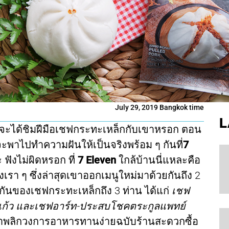
July 29, 2019 Bangkok time
L
งที่จะได้ชิมฝีมือเชฟกระทะเหล็กกับเขาหรอก ตอน
าจะพาไปทำความฝันให้เป็นจริงพร้อม ๆ กันที่
7
 ฟังไม่ผิดหรอก ที่
7 Eleven
ใกล้บ้านนี่แหละคือ
เรา ๆ ซึ่งล่าสุดเขาออกเมนูใหม่มาด้วยกันถึง 2
วมกันของเชฟกระทะเหล็กถึง 3 ท่าน ได้แก่
เชฟ
ข่แก้ว และเชฟอาร์ท-ประสบโชคตระกูลแพทย์
่จะมาพลิกวงการอาหารทานง่ายฉบับร้านสะดวกซื้อ