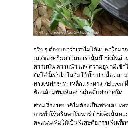
จริง ๆ ต้องบอกว่าเราไม่ได้แปลกใจมา
เบสของครีมคาโบนาร่านั้นมีไข่เป็นส่วนป
ความมัน ความนัว และความอูมามิเข้าไปไ
ยัดไส้นี้เข้าไปในจัมโบ้บิ๊กเปาเนื้อหนา
ทางเชฟกระทะเหล็กและทาง 7Eleven ที่ร
ช้อนส้อมพันเส้นสปาเก็ตตี้แต่อย่างใด
ส่วนเรื่องรสชาติไม่ต้องเป็นห่วงเลย เพร
การทำให้ครีมคาโบนาร่าไข่เค็มนั้นหอม
คะแนนเพิ่มให้เป็นพิเศษคือการเพิ่มเท็ก