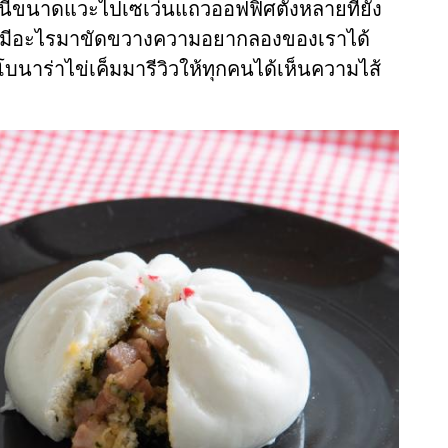
นี่ขนาดแวะไปเซเว่นแถวออฟฟิศตั้งหลายที่ยัง
ก็ไม่มีอะไรมาขัดขวางความอยากลองของเราได้
าโบนาร่าไข่เค็มมารีวิวให้ทุกคนได้เห็นความไส้