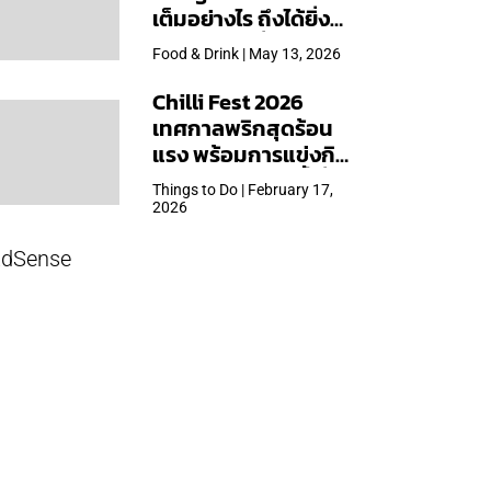
เต็มอย่างไร ถึงได้ยิ่ง
ใหญ่สุดเท่าที่เคยจัดมา
Food & Drink | May 13, 2026
Chilli Fest 2026
เทศกาลพริกสุดร้อน
แรง พร้อมการแข่งกิน
พริก จัด 28 มี.ค.นี้ ที่โรง
Things to Do | February 17,
แรมคิมป์ตัน มาลัยฯ
2026
dSense