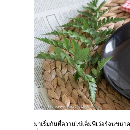
มาเริ่มกันที่ความไข่เค็มฟีเว่อร์จนข