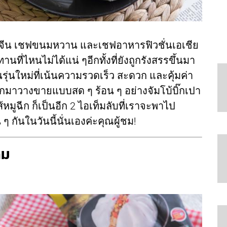
จีน เชฟขนมหวาน และเชฟอาหารฟิวชั่นเอเชีย
ที่ไหนไม่ได้แน่ ๆอีกทั้งที่ยังถูกรังสรรขึ้นมา
ุ่นใหม่ที่เน้นความรวดเร็ว สะดวก และคุ้มค่า
ยออกมาวางขายแบบสด ๆ ร้อน ๆ อย่างจัมโบ้บิ๊กเปา
หมูฉีก ก็เป็นอีก 2 ไอเท็มลับที่เราจะพาไป
ๆ กันในวันนี้นั่นเองค่ะคุณผู้ชม!
็ม