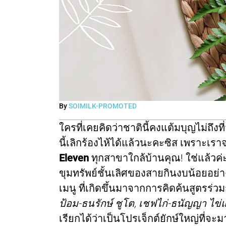
By
SOIMILK-PROMOTED
ใครที่เคยคิดว่าชาตินี้คงแต้มบุญไม่ถึ
นี้เลิกร้องไห้ได้แล้วนะคะซิส เพราะเร
Eleven
ทุกสาขาใกล้บ้านคุณ! ใช่แล้วค่ะ
ขุมทรัพย์ชั้นเลิศของสายกินงบน้อยอย่าง
เมนู ที่เกิดขึ้นมาจากการคิดค้นสูตรร่
ป้อม-ธนรักษ์ ชูโต, เชฟไก่-ธนัญญา ไ
เรียกได้ว่าเป็นโปรเจ็กต์ยักษ์ใหญ่ที