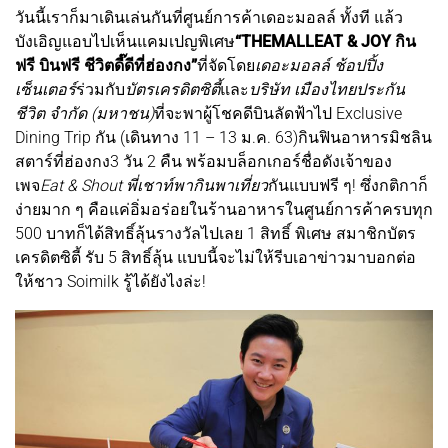
วันนี้เราก็มาเดินเล่นกันที่ศูนย์การค้าเดอะมอลล์ ทั้งที แล้ว
บังเอิญแอบไปเห็นแคมเปญพิเศษ
“THEMALLEAT & JOY กิน
ฟรี บินฟรี ชีวิตดี๊ดีที่ฮ่องกง”
ที่จัดโดย
เดอะมอลล์ ช้อปปิ้ง
เซ็นเตอร์
ร่วมกับ
บัตรเครดิตซิตี้
และ
บริษัท เมืองไทยประกัน
ชีวิต จำกัด (มหาชน)
ที่จะพาผู้โชคดีบินลัดฟ้าไป Exclusive
Dining Trip กัน (เดินทาง 11 – 13 ม.ค. 63)กินฟินอาหารมิชลิน
สตาร์ที่ฮ่องกง3 วัน 2 คืน พร้อมบล็อกเกอร์ชื่อดังเจ้าของ
เพจ
Eat & Shout พี่เชาท์พากินพาเที่ยว
กันแบบฟรี ๆ! ซึ่งกติกาก็
ง่ายมาก ๆ คือแค่อิ่มอร่อยในร้านอาหารในศูนย์การค้าครบทุก
500 บาทก็ได้สิทธิ์ลุ้นรางวัลไปเลย 1 สิทธิ์ พิเศษ สมาชิกบัตร
เครดิตซิตี้ รับ 5 สิทธิ์ลุ้น แบบนี้จะไม่ให้รีบเอาข่าวมาบอกต่อ
ให้ชาว Soimilk รู้ได้ยังไงล่ะ!