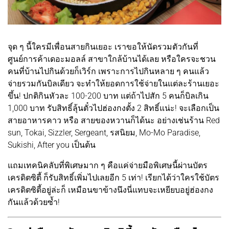
จุด ๆ นี้ใครมีเพื่อนสายกินเยอะ เราขอให้นัดรวมตัวกันที่
ศูนย์การค้าเดอะมอลล์ สาขาใกล้บ้านได้เลย หรือใครจะชวน
คนที่บ้านไปกินด้วยก็เวิร์ก เพราะการไปกินหลาย ๆ คนแล้ว
จ่ายรวมกันบิลเดียว จะทำให้ยอดการใช้จ่ายในแต่ละร้านเยอะ
ขึ้น! ปกติกินหัวละ 100-200 บาท แต่ถ้าไปสัก 5 คนก็บิลเกิน
1,000 บาท รับสิทธิ์ลุ้นตั๋วไปฮ่องกงตั้ง 2 สิทธิ์แน่ะ! จะเลือกเป็น
สายอาหารคาว หรือ สายของหวานก็ได้นะ อย่างเช่นร้าน Red
sun, Tokai, Sizzler, Sergeant, รสนิยม, Mo-Mo Paradise,
Sukishi, After you เป็นต้น
แถมเทคนิคลับที่พิเศษมาก ๆ คือแค่จ่ายมือพิเศษนี้ผ่านบัตร
เครดิตซิตี้ ก็รับสิทธิ์เพิ่มไปเลยอีก 5 เท่า! เรียกได้ว่าใครใช้บัตร
เครดิตซิตี้อยู่ล่ะก็ เหมือนขาข้างนึงนี่แทบจะเหยียบอยู่ฮ่องกง
กันแล้วด้วยซ้ำ!