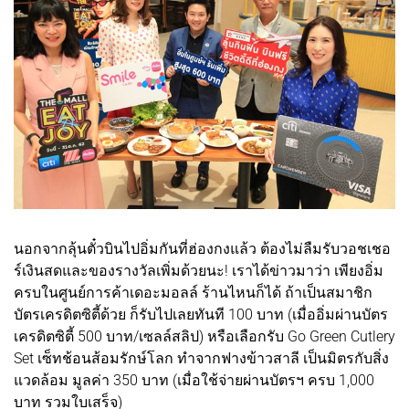
นอกจากลุ้นตั๋วบินไปอิ่มกันที่ฮ่องกงแล้ว ต้องไม่ลืมรับวอชเชอ
ร์เงินสดและของรางวัลเพิ่มด้วยนะ! เราได้ข่าวมาว่า เพียงอิ่ม
ครบในศูนย์การค้าเดอะมอลล์ ร้านไหนก็ได้ ถ้าเป็นสมาชิก
บัตรเครดิตซิตี้ด้วย ก็รับไปเลยทันที 100 บาท (เมื่ออิ่มผ่านบัตร
เครดิตซิตี้ 500 บาท/เซลล์สลิป) หรือเลือกรับ Go Green Cutlery
Set เซ็ทช้อนส้อมรักษ์โลก ทำจากฟางข้าวสาลี เป็นมิตรกับสิ่ง
แวดล้อม มูลค่า 350 บาท (เมื่อใช้จ่ายผ่านบัตรฯ ครบ 1,000
บาท รวมใบเสร็จ)