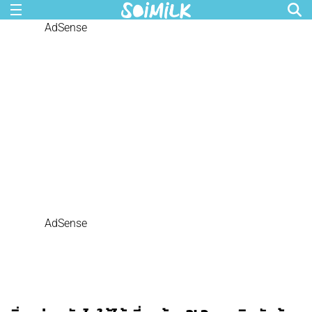
AdSense
AdSense