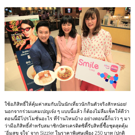
ใช้อภิสิทธิ์ให้คุ้มค่าสมกับเป็นนักเที่ยวนักกินตัวจริงสักหน่อย!
นอกจากร่วมแคมเปญเจ๋ง ๆ แบบนี้แล้ว ก็ต้องไม่ลืมเช็คให้ดีว่า
ตอนนี้มีโปรโมชั่นอะไร ที่ร้านไหนบ้าง อย่างตอนนี้ก็แว่ว ๆ มา
ว่ามีอภิสิทธิ์สำหรับสมาชิกบัตรเครดิตซิตี้รับสิทธิ์ซื้อชุดสุดคุ้ม
“อิ่มสุข จุใจ” จาก Sizzler ในราคาพิเศษเพียง 250 บาท (ปกติ