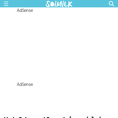
AdSense
AdSense