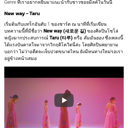
Genre ที่เราอยากหยิบมาแนะนำกับชาวซอยมิลค์ในวันนี้
New way - Taru
เริ่มต้นกับแทร็กอันดับ 1 ของชาร์ต ณ นาทีที่เริ่มเขียน
บทความนี้ที่มีชื่อว่า
New way (새로운 길)
ของศิลปินโซโล่
หญิงมากประสบการณ์
Taru (타루)
หรือ
คิมมินยอง
ซึ่งเพลงนี้
ได้แรงบันดาลใจมาจากวิกฤติโควิดนี่ล่ะ โดยศิลปินพยายาม
บอกว่า ไม่ว่าอดีตจะเจ็บปวดขนาดไหน ยังมีหนทางใหม่รอเรา
อยู่ข้างหน้าเสมอ