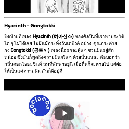
Hyacinth - Gongtokki
ปิดท้ายที่เพลง
Hyacinth (히아신스)
ของศิลปินที่เราหาประวัติ
ใด ๆ ไม่ได้เลย ไม่มีแม้กระทั่งวันเดบิวต์ อย่าง 'คุณกระต่าย
กง'
Gongtokki (공토끼)
เพลงนี้ออกจะฟุ้ง ๆ ชวนฝันอยู่สัก
หน่อย ซึ่งมันก็พูดถึงความฝันจริง ๆ ด้วยนั่นแหละ คือบอกว่า
กลิ่นดอกไฮอะซินท์ ลมที่พัดพาอยู่นี่ เมื่อตื่นก็จะหายไป แต่ต่อ
ให้เป็นแค่ความฝัน มันก็ดีอยู่ดี