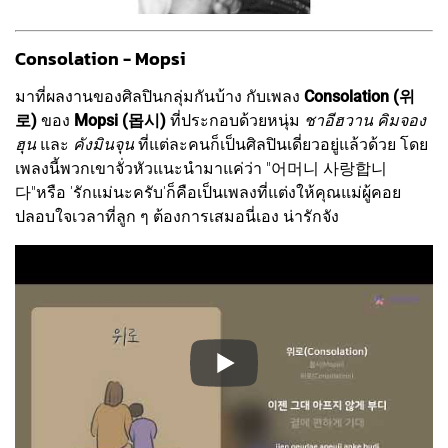
Consolation - Mopsi
มาที่ผลงานของศิลปินกลุ่มกันบ้าง กับเพลง
Consolation (위
로)
ของ
Mopsi (몹시)
ที่ประกอบด้วยหนุ่ม
ชาอีฮวาน คิมจอง
ฮุน
และ
คังมินจุน
ที่แต่ละคนก็เป็นศิลปินเดี่ยวอยู่แล้วด้วย โดย
เพลงนี้พวกเขาจั่วหัวแนะนำมาแค่ว่า "어머니 사랑합니
다"หรือ 'รักแม่นะครับ'ก็คือเป็นเพลงที่แต่งให้คุณแม่ผู้คอย
ปลอบใจเวลาที่ลูก ๆ ต้องการเสมอนี่เอง น่ารักจัง