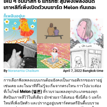
ไหน ๆ จิ้มมาสัก 6 แทร็กซิ: สุ่มฟังเพลงอินดี้
เกาหลีที่เพิ่งเปิดตัวบนชาร์ต Melon กันเถอะ
ก็เพลินอยู่นะ
By
Noranartta Chaikum
April 7, 2022 Bangkok time
การเลือกฟังเพลงแบบแรนด้อมยังคงเป็นงานอดิเรกของเราอยู่
เช่นเคย และในนาทีที่ไม่รู้จะเริ่มจากตรงไหน การไปแวะส่อง
ที่เว็บไซต์
Melon (멜론)
ที่รวบรวมเพลงทุกประเภทของทุก
ศิลปินเกาหลีไว้ในที่เดียว มักช่วยเราได้เสมอ ซึ่งนี่คือ 6 แทร็ก
ใหม่ที่เพิ่งเปิดตัว และปรากฏอยู่บนชาร์ตดนตรีอินดี้แบบรวม