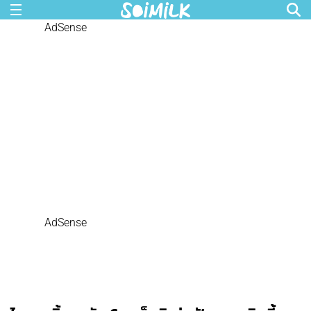
AdSense
AdSense