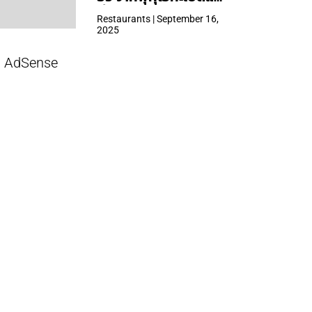
ที่ Central Park
Restaurants | September 16,
2025
AdSense