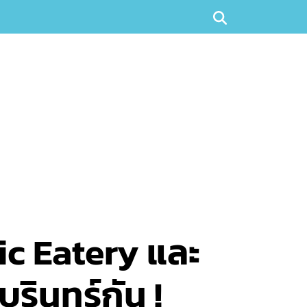
c Eatery และ
รินทร์กัน !