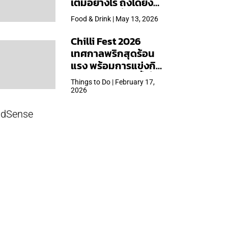
เต็มอย่างไร ถึงได้ยิ่ง
ใหญ่สุดเท่าที่เคยจัดมา
Food & Drink | May 13, 2026
Chilli Fest 2026
เทศกาลพริกสุดร้อน
แรง พร้อมการแข่งกิน
พริก จัด 28 มี.ค.นี้ ที่โรง
Things to Do | February 17,
แรมคิมป์ตัน มาลัยฯ
2026
dSense