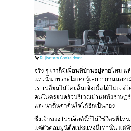
By
Rujiyatorn Choksiriwan
จริง ๆ เราก็มีเพื่อนที่บ้านอยู่สายไหม
แถวนั้น เพราะไม่เคยรู้เลยว่าย่านนอกเม
เราเปลี่ยนไปโดยสิ้นเชิงเมื่อได้ไปเจอ
คนในครอบครัวบริเวณย่านหทัยราษฏร์-สาย
และน่าตื่นตาตื่นใจได้อีกเป็นกอง
ซึ่งเจ้าของโปรเจ็คต์นี้ก็ไม่ใช่ใครที่ไหน
แค่ตัวคอมมูนิตี้สเปซแห่งนี้เท่านั้น แต่พ