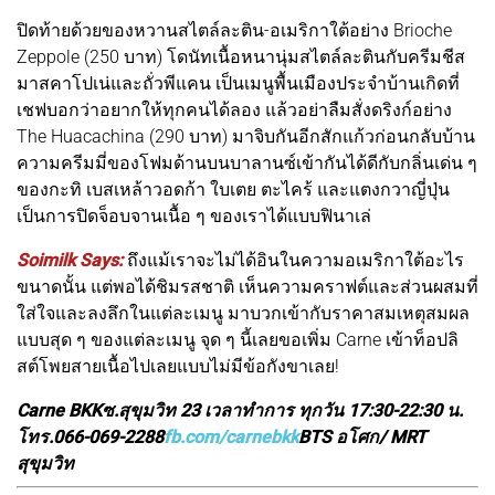
ปิดท้ายด้วยของหวานสไตล์ละติน-อเมริกาใต้อย่าง Brioche
Zeppole (250 บาท) โดนัทเนื้อหนานุ่มสไตล์ละตินกับครีมชีส
มาสคาโปเน่และถั่วพีแคน เป็นเมนูพื้นเมืองประจำบ้านเกิดที่
เชฟบอกว่าอยากให้ทุกคนได้ลอง แล้วอย่าลืมสั่งดริงก์อย่าง
The Huacachina (290 บาท) มาจิบกันอีกสักแก้วก่อนกลับบ้าน
ความครีมมี่ของโฟมด้านบนบาลานซ์เข้ากันได้ดีกับกลิ่นเด่น ๆ
ของกะทิ เบสเหล้าวอดก้า ใบเตย ตะไคร้ และแตงกวาญี่ปุ่น
เป็นการปิดจ็อบจานเนื้อ ๆ ของเราได้แบบฟินาเล่
Soimilk Says:
ถึงแม้เราจะไม่ได้อินในความอเมริกาใต้อะไร
ขนาดนั้น แต่พอได้ชิมรสชาติ เห็นความคราฟต์และส่วนผสมที่
ใส่ใจและลงลึกในแต่ละเมนู มาบวกเข้ากับราคาสมเหตุสมผล
แบบสุด ๆ ของแต่ละเมนู จุด ๆ นี้เลยขอเพิ่ม Carne เข้าท็อปลิ
สต์โพยสายเนื้อไปเลยแบบไม่มีข้อกังขาเลย!
Carne BKKซ.สุขุมวิท 23 เวลาทำการ ทุกวัน 17:30-22:30 น.
โทร.066-069-2288
fb.com/carnebkk
BTS อโศก/ MRT
สุขุมวิท