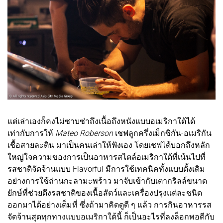
แต่เล่าเองก็คงไม่ซาบซ่าถึงเนื้อถึงหนังแบบอเมริกาใต้ได้
เท่ากับการให้
Mateo Roberson
เชฟลูกครึ่งเม็กซิกัน-อเมริกัน
เชื้อสายละติน มาเป็นคนเล่าให้ฟังเอง โดยเชฟได้บอกถึงหลัก
ใหญ่ใจความของการเป็นอาหารสไตล์อเมริกาใต้ที่เน้นไปที่
รสชาติจัดจ้านแบบ Flavorful มีการใช้เทคนิคทั้งแบบดั้งเดิม
อย่างการใช้ถ่านกะลามะพร้าว มาจับเข้ากับเตากริลล์ขนาด
ยักษ์ที่ช่วยดึงรสชาติของเนื้อสัตว์และเครื่องปรุงแต่ละชนิด
ออกมาได้อย่างเต็มที่ ซึ่งถ้ามาคิดดูดี ๆ แล้ว การกินอาหารรส
จัดจ้านสุดทุกทางแบบอเมริกาใต้นี้ ก็เป็นอะไรที่ลงล็อกพอดีกับ