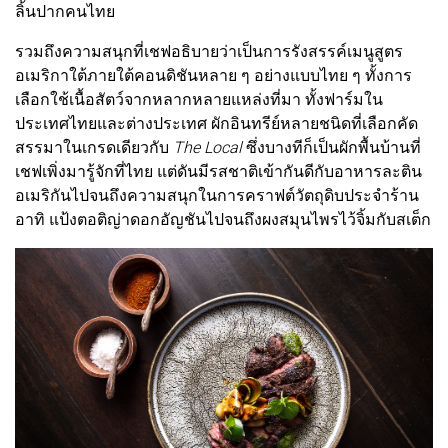
ลิ้นปากคนไทย
รวมถึงความสนุกที่เชฟอธิบายว่าเป็นการรังสรรค์เมนูสูตร
อเมริกาใต้ภายใต้คอนดิชันหลาย ๆ อย่างแบบไทย ๆ ทั้งการ
เลือกใช้เนื้อสัตว์จากหลากหลายแหล่งที่มา ทั้งฟาร์มใน
ประเทศไทยและต่างประเทศ ผักอินทรีย์หลายชนิดที่เลือกคัด
สรรมาในเกรดเดียวกับ
The Local
ซึ่งบางทีก็เป็นผักพื้นบ้านที่
เชฟเพิ่งมารู้จักที่ไทย แต่ดันมีรสชาติเข้ากันดีกับอาหารละติน
อเมริกันไปจนถึงความสนุกในการคราฟต์วัตถุดิบประจำร้าน
อาทิ แป้งตอติญ่าดอกอัญชันไปจนถึงผงสมุนไพรไว้จิ้มกับสเต็ก