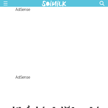
AdSense
AdSense