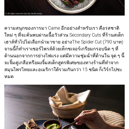
ความสนุกของการมา Carne อีกอย่างสำหรับเรา คือรสชาติ
ใหม่ ๆ ที่จะค้นพบผ่านเนื้อวัวส่วน Secondary Cuts ที่ร้านสเต็ก
เฮาส์ทั่วไปไม่เลือกนำมาขาย อย่างThe Spider Cut (790 บาท)
จานนี้ก็ทำเราเซอร์ไพรส์ด้วยเท็กซเจอร์เกรียมกรอบนิด ๆ ที่
ด้านนอกจากการย่างไฟแรง แต่มีความชุ่มฉ่ำที่ด้านใน จุด ๆ นี้
จะจิ้มคู่เกลือหรือผงจิ้มสเต็กสูตรพิเศษของทางร้านที่ทำจาก
สมุนไพรไทยและอเมริกาใต้รวมกันกว่า 15 ชนิด ก็เวิร์กไปซะ
หมด