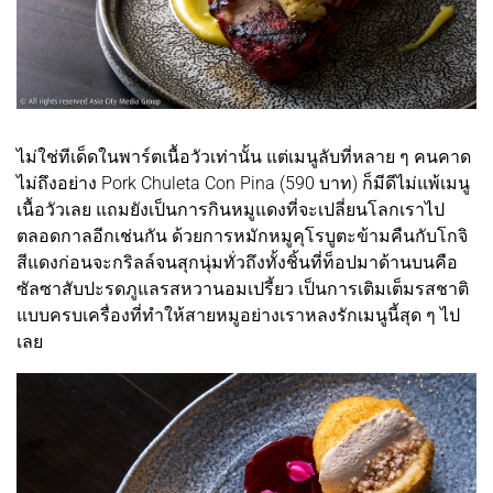
ไม่ใช่ทีเด็ดในพาร์ตเนื้อวัวเท่านั้น แต่เมนูลับที่หลาย ๆ คนคาด
ไม่ถึงอย่าง Pork Chuleta Con Pina (590 บาท) ก็มีดีไม่แพ้เมนู
เนื้อวัวเลย แถมยังเป็นการกินหมูแดงที่จะเปลี่ยนโลกเราไป
ตลอดกาลอีกเช่นกัน ด้วยการหมักหมูคุโรบูตะข้ามคืนกับโกจิ
สีแดงก่อนจะกริลล์จนสุกนุ่มทั่วถึงทั้งชิ้นที่ท็อปมาด้านบนคือ
ซัลซาสับปะรดภูแลรสหวานอมเปรี้ยว เป็นการเติมเต็มรสชาติ
แบบครบเครื่องที่ทำให้สายหมูอย่างเราหลงรักเมนูนี้สุด ๆ ไป
เลย