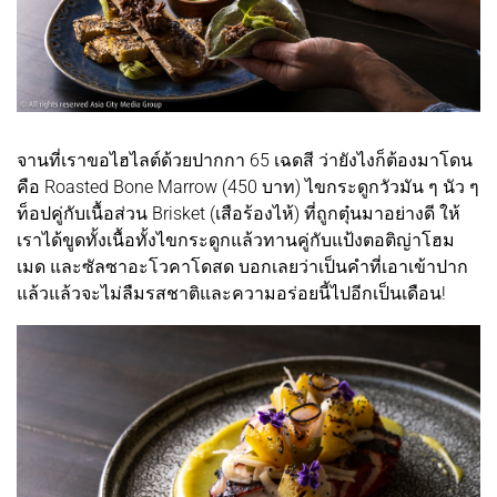
จานที่เราขอไฮไลต์ด้วยปากกา 65 เฉดสี ว่ายังไงก็ต้องมาโดน
คือ Roasted Bone Marrow (450 บาท) ไขกระดูกวัวมัน ๆ นัว ๆ
ท็อปคู่กับเนื้อส่วน Brisket (เสือร้องไห้) ที่ถูกตุ๋นมาอย่างดี ให้
เราได้ขูดทั้งเนื้อทั้งไขกระดูกแล้วทานคู่กับแป้งตอติญ่าโฮม
เมด และซัลซาอะโวคาโดสด บอกเลยว่าเป็นคำที่เอาเข้าปาก
แล้วแล้วจะไม่ลืมรสชาติและความอร่อยนี้ไปอีกเป็นเดือน!