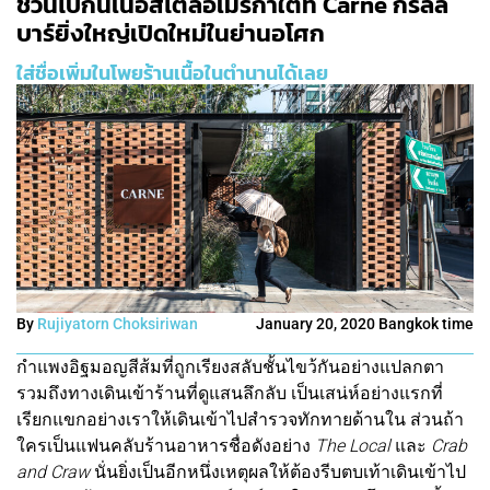
ชวนไปกินเนื้อสไตล์อเมริกาใต้ที่ Carne กริลล์
บาร์ยิ่งใหญ่เปิดใหม่ในย่านอโศก
ใส่ชื่อเพิ่มในโพยร้านเนื้อในตำนานได้เลย
By
Rujiyatorn Choksiriwan
January 20, 2020 Bangkok time
กำแพงอิฐมอญสีส้มที่ถูกเรียงสลับชั้นไขว้กันอย่างแปลกตา
รวมถึงทางเดินเข้าร้านที่ดูแสนลึกลับ เป็นเสน่ห์อย่างแรกที่
เรียกแขกอย่างเราให้เดินเข้าไปสำรวจทักทายด้านใน ส่วนถ้า
ใครเป็นแฟนคลับร้านอาหารชื่อดังอย่าง
The Local
และ
Crab
and Craw
นั่นยิ่งเป็นอีกหนึ่งเหตุผลให้ต้องรีบตบเท้าเดินเข้าไป