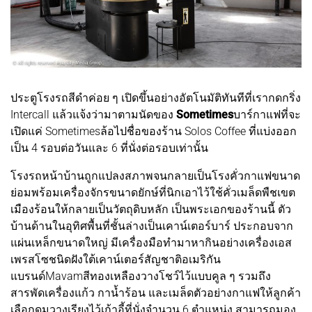
ประตูโรงรถสีดำค่อย ๆ เปิดขึ้นอย่างอัตโนมัติทันทีที่เรากดกริ่ง
Intercall แล้วแจ้งว่ามาตามนัดของ
Sometimes
บาร์กาแฟที่จะ
เปิดแค่ Sometimesล้อไปชื่อของร้าน Solos Coffee ที่แบ่งออก
เป็น 4 รอบต่อวันและ 6 ที่นั่งต่อรอบเท่านั้น
โรงรถหน้าบ้านถูกแปลงสภาพจนกลายเป็นโรงคั่วกาแฟขนาด
ย่อมพร้อมเครื่องจักรขนาดยักษ์ที่นิกเอาไว้ใช้คั่วเมล็ดพืชเขต
เมืองร้อนให้กลายเป็นวัตถุดิบหลัก เป็นพระเอกของร้านนี้ ตัว
บ้านด้านในอุทิศพื้นที่ชั้นล่างเป็นเคาน์เตอร์บาร์ ประกอบจาก
แผ่นเหล็กขนาดใหญ่ มีเครื่องมือทำมาหากินอย่างเครื่องเอส
เพรสโซชนิดฝังใต้เคาน์เตอร์สัญชาติอเมริกัน
แบรนด์Mavamสีทองเหลืองวางโชว์ไว้แบบคูล ๆ รวมถึง
สารพัดเครื่องแก้ว กาน้ำร้อน และเมล็ดตัวอย่างกาแฟให้ลูกค้า
เลือกดมวางเรียงไว้เก้าอี้ที่นั่งจำนวน 6 ตำแหน่ง สามารถมอง