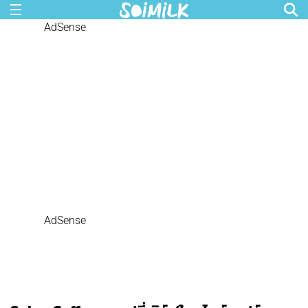
AdSense
AdSense