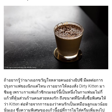
ถ้าอยากรู้ว่านางเอกขวัญใจหลายคนอย่างยิปซี มีผลต่อการ
ปรุงกาแฟของนิกแค่ไหน เราอยากให้ลองสั่ง Dirty Kitten มา
ชิมดู เพราะกาแฟแก้วซิกเนเจอร์นี้เป็นหนึ่งในกาแฟนมไม่กี่
แก้วที่หุ้นส่วนร้านคนสวยหลงรัก ถึงขนาดที่นิกตั้งชื่อพิเศษให้
ว่า Kitten ต่อท้ายจากการมองว่าคนรักเป็นเหมือนลูกแมวน้อย
นั่นเอง ซึ่งความพิเศษของแก้วนี้อยู่ที่การไม่ใส่ครีมเพิ่มลงไป