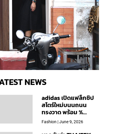
ATEST NEWS
adidas เปิดแฟล็กชิป
สโตร์ใหม่บนนถนน
ทรงวาด พร้อม %
Arabica และคอลเลก
Fashion | June 9, 2026
ชันพิเศษเฉพาะสาขา