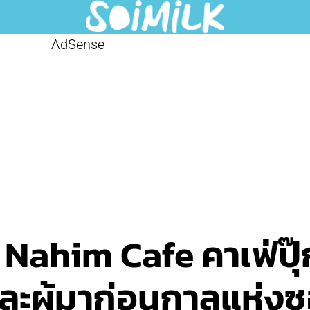
AdSense
ahim Cafe คาเฟ่ปุ๊กป
ละผู้มาก่อนกาลแห่ง