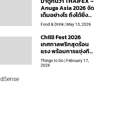
มาดูกันว่า THAIFEX –
Anuga Asia 2026 จัด
เต็มอย่างไร ถึงได้ยิ่ง
ใหญ่สุดเท่าที่เคยจัดมา
Food & Drink | May 13, 2026
Chilli Fest 2026
เทศกาลพริกสุดร้อน
แรง พร้อมการแข่งกิน
พริก จัด 28 มี.ค.นี้ ที่โรง
Things to Do | February 17,
แรมคิมป์ตัน มาลัยฯ
2026
dSense