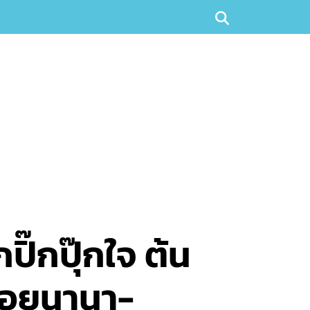
ิ๊กปุ๊กใจ ต้น
ซอยนานา-