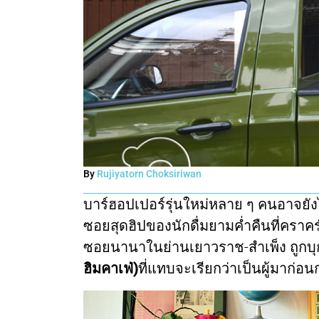
By
Rujiyatorn Choksiriwan
บาร์ฮอปเปอร์รุ่นใหม่หลาย ๆ คนอาจยังไม
ซอยสุดฮิปของนักดื่มยามค่ำคืนที่คราค
ซอยนานาในย่านเยาวราช-สำเพ็ง ถูกบุกเบ
ฮิมคาเฟ่)
ที่แทบจะเรียกว่าเป็นผู้มาก่อน