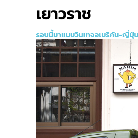
เยาวราช
รอบนี้มาแบบวินเทจอเมริกัน-ญี่ปุ่