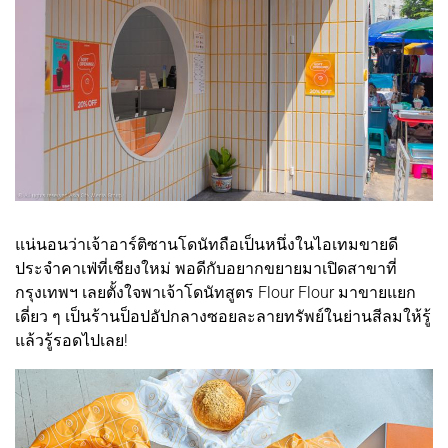
แน่นอนว่าเจ้าอาร์ติซานโดนัทถือเป็นหนึ่งในไอเทมขายดี
ประจำคาเฟ่ที่เชียงใหม่ พอดีกับอยากขยายมาเปิดสาขาที่
กรุงเทพฯ เลยตั้งใจพาเจ้าโดนัทสูตร Flour Flour มาขายแยก
เดี่ยว ๆ เป็นร้านป็อปอัปกลางซอยละลายทรัพย์ในย่านสีลมให้รู้
แล้วรู้รอดไปเลย!