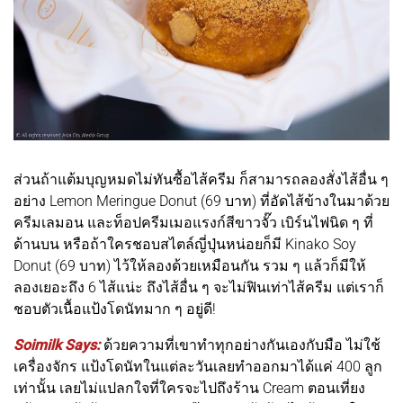
ส่วนถ้าแต้มบุญหมดไม่ทันซื้อไส้ครีม ก็สามารถลองสั่งไส้อื่น ๆ
อย่าง Lemon Meringue Donut (69 บาท) ที่อัดไส้ข้างในมาด้วย
ครีมเลมอน และท็อปครีมเมอแรงก์สีขาวจั๊ว เบิร์นไฟนิด ๆ ที่
ด้านบน หรือถ้าใครชอบสไตล์ญี่ปุ่นหน่อยก็มี Kinako Soy
Donut (69 บาท) ไว้ให้ลองด้วยเหมือนกัน รวม ๆ แล้วก็มีให้
ลองเยอะถึง 6 ไส้แน่ะ ถึงไส้อื่น ๆ จะไม่ฟินเท่าไส้ครีม แต่เราก็
ชอบตัวเนื้อแป้งโดนัทมาก ๆ อยู่ดี!
Soimilk Says:
ด้วยความที่เขาทำทุกอย่างกันเองกับมือ ไม่ใช้
เครื่องจักร แป้งโดนัทในแต่ละวันเลยทำออกมาได้แค่ 400 ลูก
เท่านั้น เลยไม่แปลกใจที่ใครจะไปถึงร้าน Cream ตอนเที่ยง