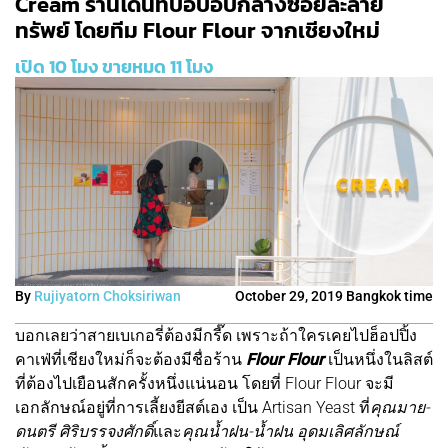
Cream ร้านโดนัทป็อปอัปกลางซอยละลาย
ทรัพย์ โดยทีม Flour Flour จากเชียงใหม่
เปิด 10 โมง ขายหมด 11 โมง
By
Rujiyatorn Choksiriwan
October 29, 2019 Bangkok time
บอกเลยว่าสายเบเกอรี่ต้องมีกรี๊ด เพราะถ้าใครเคยไปฮ็อปปิ้ง
คาเฟ่ที่เชียงใหม่ก็จะต้องมีชื่อร้าน
Flour Flour
เป็นหนึ่งในลิสต์
ที่ต้องไปเยือนสักครั้งหนึ่งแน่นอน โดยที่ Flour Flour จะมี
เอกลักษณ์อยู่ที่การเลี้ยงยีสต์เอง เป็น Artisan Yeast ที่
คุณมาย-
ดนตรี ศิริบรรจงศักดิ์
และ
คุณน้ำฝน-น้ำฝน อุดมเลิศลักษณ์