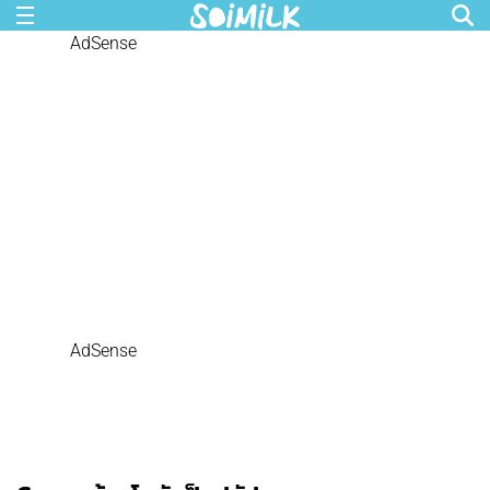
AdSense
AdSense