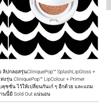
ลิปกลอสรุ่นCliniquePop™ SplashLipGloss +
แท่งรุ่น CliniquePop™ LipColour + Primer
คุชชั่น ไว้ให้เปลี่ยนกันเก๋ ๆ อีกด้วย และแถม
งานนี้มี Sold Out แน่นอน