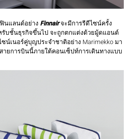
งฟินแลนด์อย่าง
Finnair
จะมีการรีดีไซน์ครั้ง
หรับชั้นธุรกิจขึ้นไป จะถูกตกแต่งด้วยมู้ดแอนด์
ไซน์เนอร์คู่บุญประจำชาติอย่าง Marimekko มา
งสายการบินนี้ภายใต้คอนเซ็ปท์การเดินทางแบบ