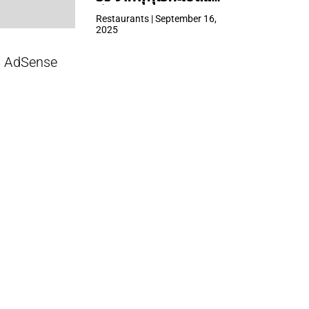
ที่ Central Park
Restaurants | September 16,
2025
AdSense