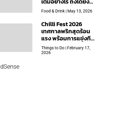
เต็มอย่างไร ถึงได้ยิ่ง
ใหญ่สุดเท่าที่เคยจัดมา
Food & Drink | May 13, 2026
Chilli Fest 2026
เทศกาลพริกสุดร้อน
แรง พร้อมการแข่งกิน
พริก จัด 28 มี.ค.นี้ ที่โรง
Things to Do | February 17,
แรมคิมป์ตัน มาลัยฯ
2026
dSense