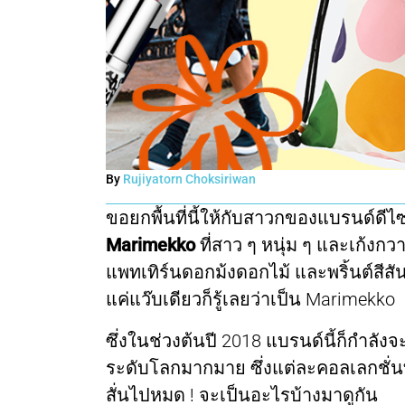
By
Rujiyatorn Choksiriwan
ขอยกพื้นที่นี้ให้กับสาวกของแบรนด์ดีไ
Marimekko
ที่สาว ๆ หนุ่ม ๆ และเก้งกว
แพทเทิร์นดอกม้งดอกไม้ และพริ้นต์สีสั
แค่แว๊บเดียวก็รู้เลยว่าเป็น Marimekko
ซึ่งในช่วงต้นปี 2018 แบรนด์นี้ก็กำลั
ระดับโลกมากมาย ซึ่งแต่ละคอลเลกชั่นที
สั่นไปหมด ! จะเป็นอะไรบ้างมาดูกัน