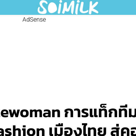
AdSense
tlewoman การแท็กท
ashion เมืองไทย สู่