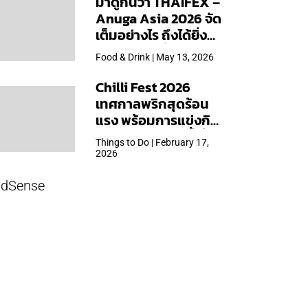
มาดูกันว่า THAIFEX –
Anuga Asia 2026 จัด
เต็มอย่างไร ถึงได้ยิ่ง
ใหญ่สุดเท่าที่เคยจัดมา
Food & Drink | May 13, 2026
Chilli Fest 2026
เทศกาลพริกสุดร้อน
แรง พร้อมการแข่งกิน
พริก จัด 28 มี.ค.นี้ ที่โรง
Things to Do | February 17,
แรมคิมป์ตัน มาลัยฯ
2026
dSense