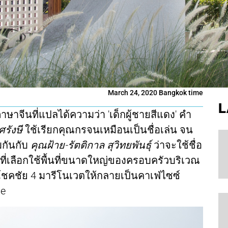
March 24, 2020 Bangkok time
L
นภาษาจีนที่แปลได้ความว่า 'เด็กผู้ชายสีแดง' คำ
รังษี
ใช้เรียกคุณกรจนเหมือนเป็นชื่อเล่น จน
มกันกับ
คุณฝ้าย-รัตติกาล สุวิทยพันธุ์
ว่าจะใช้ชื่อ
ู่ ที่เลือกใช้พื้นที่ขนาดใหญ่ของครอบครัวบริเวณ
โชคชัย 4 มารีโนเวตให้กลายเป็นคาเฟ่ไซซ์
se