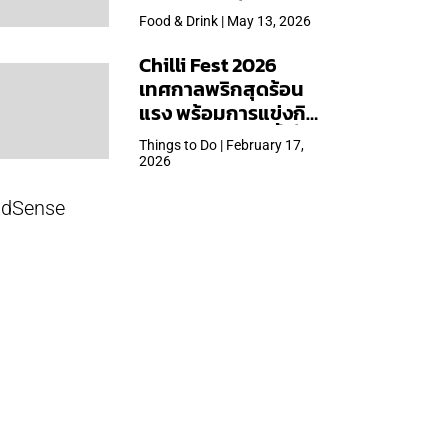
ใหญ่สุดเท่าที่เคยจัดมา
Food & Drink | May 13, 2026
Chilli Fest 2026
เทศกาลพริกสุดร้อน
แรง พร้อมการแข่งกิน
พริก จัด 28 มี.ค.นี้ ที่โรง
Things to Do | February 17,
แรมคิมป์ตัน มาลัยฯ
2026
dSense