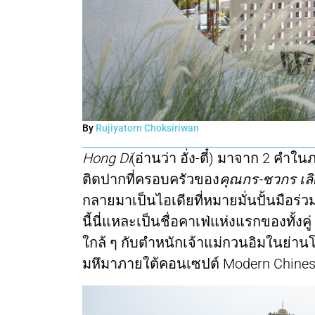
By
Rujiyatorn Choksiriwan
Hong Di
(อ่านว่า อั่ง-ตี๋) มาจาก 2 คำใ
ติดปากที่ครอบครัวของ
คุณกร-ชวกร เลิศ
กลายมาเป็นไอเดียที่หมายมั่นปั้นมือร่ว
นี้นี่แหละเป็นชื่อคาเฟ่แห่งแรกของทั้งค
ใกล้ ๆ กับตำหนักเจ้าแม่กวนอิมในย่าน
มหึมาภายใต้คอนเซปต์ Modern Chine