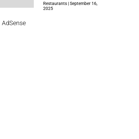
ที่ Central Park
Restaurants | September 16,
2025
AdSense