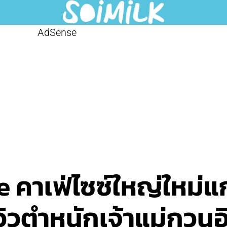
AdSense
 คาเฟ่ไซซ์ใหญ่ใหม่แ
มวิวตำหนักเจ้าแม่กวนอ