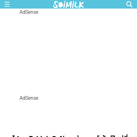
AdSense
AdSense