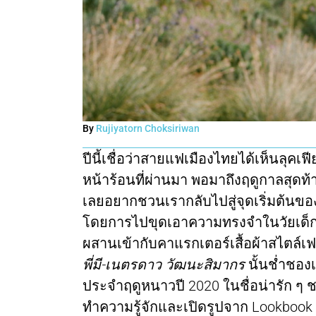
By
Rujiyatorn Choksiriwan
ปีนี้เชื่อว่าสายแฟเมืองไทยได้เห็นลุค
หน้าร้อนที่ผ่านมา พอมาถึงฤดูกาลสุดท้
เลยอยากชวนเรากลับไปสู่จุดเริ่มต้นขอ
โดยการไปขุดเอาความทรงจำในวัยเด็กท
ผสานเข้ากับคาแรกเตอร์เสื้อผ้าสไตล์เฟ
พี่มี-เนตรดาว วัฒนะสิมากร
นั้นช่ำชอง
ประจำฤดูหนาวปี 2020 ในชื่อน่ารัก ๆ 
ทำความรู้จักและเปิดรูปจาก Lookbook ให