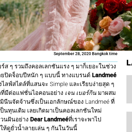
September 28, 2020 Bangkok time
L
เฟียร์ส ๆ รวมถึงคอลเลกชันแรง ๆ มาก็เยอะในช่วง
ายปิดจ็อบปีหนัก ๆ แบบนี้ ทางแบรนด์
Landmeé
งไลฟ์สไตล์ที่แสนจะ Simple และเรียบง่ายสุด ๆ
ี่มีต่อแฟชั่นไอคอนอย่าง
เจน เบอร์กิน
มาผสม
มินีนจัดจ้านซึ่งเป็นเอกลักษณ์ของ Landmeé ที่
เป็นทุนเดิม เลยเกิดมาเป็นคอลเลกชันใหม่
ชวนฝันอย่าง
Dear Landmeé
ที่เราจะพาไป
้ดูยั่วน้ำลายเล่น ๆ กันในวันนี้