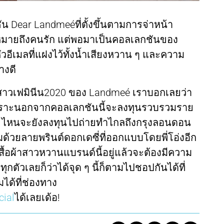
น Dear Landmeéที่ตั้งขึ้นตามการจ่าหน้า
มายถึงคนรัก แต่พอมาเป็นคอลเลกชันของ
ัวอีเมลที่แฝงไว้ทั้งน้ำเสียงหวาน ๆ และความ
างดี
สาวเฟมินีน2020 ของ Landmeé เราบอกเลยว่า
 เพราะนอกจากคอลเลกชันนี้จะลงทุนรวบรวมราย
กิน ไหนจะยังลงทุนไปถ่ายทำไกลถึงกรุงลอนดอน
ด้วยลายพรินต์ดอกเดซี่ที่ออกแบบโดยพี่โอ่งอีก
สื้อผ้าสาวหวานแบรนด์นี้อยู่แล้วจะต้องมีความ
ตัวเลยก็ว่าได้จุด ๆ นี้ก็ตามไปชอปกันได้ที่
ได้ที่ช่องทาง
cial
ได้เลยเด้อ!