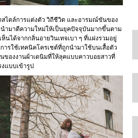
าสไตล์การแต่งตัว วิถีชีวิต และอารมณ์ขันของ
จับนำมาตีความใหม่ให้เป็นยุคปัจจุบันมากขึ้นตาม
เห็นได้จากกลิ่นอายวินเทจเบา ๆ ที่แฝงรวมอยู่
แต่การใช้เทคนิคโครเชต์ที่ถูกนำมาใช้บนเสื้อตัว
ร์นของงานผ้าเดนิมที่ให้ลุคแบบคาวบอยสาวที่
รงแบบเข้ารูป