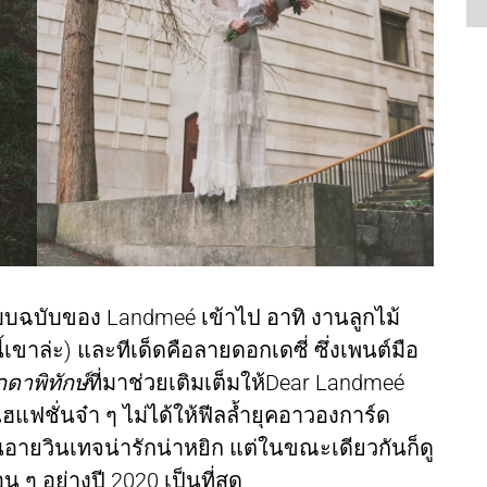
แบบฉบับของ Landmeé เข้าไป อาทิ งานลูกไม้
เขาล่ะ) และทีเด็ดคือลายดอกเดซี่ ซึ่งเพนต์มือ
กดาพิทักษ์
ที่มาช่วยเติมเต็มให้Dear Landmeé
ฮแฟชั่นจ๋า ๆ ไม่ได้ให้ฟีลล้ำยุคอาวองการ์ด
่นอายวินเทจน่ารักน่าหยิก แต่ในขณะเดียวกันก็ดู
น ๆ อย่างปี 2020 เป็นที่สุด