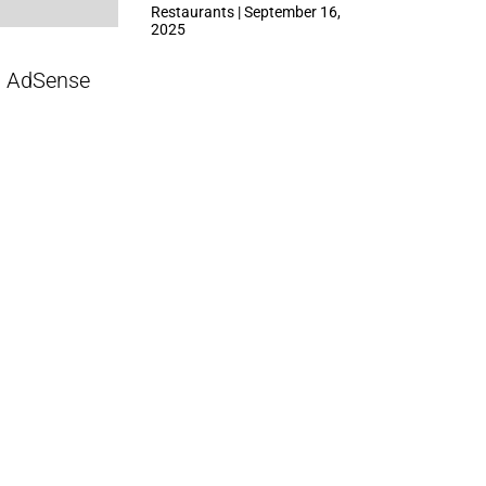
ที่ Central Park
Restaurants | September 16,
2025
AdSense