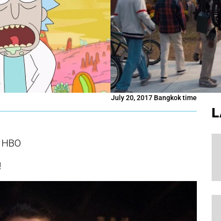
July 20, 2017 Bangkok time
L
ง HBO
!