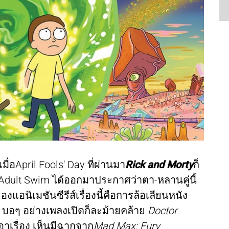
่อApril Fools' Day ที่ผ่านมา
Rick and Morty
ก็
 Adult Swim ได้ออกมาประกาศว่าตา-หลานคู่นี้
องแอนิเมชันซีรีส์เรื่องนี้คือการล้อเลียนหนัง
ๆ บอๆ อย่างเพลงเปิดก็ละม้ายคล้าย
Doctor
อาเรื่อง เห็นมีฉากจาก
Mad Max: Fury