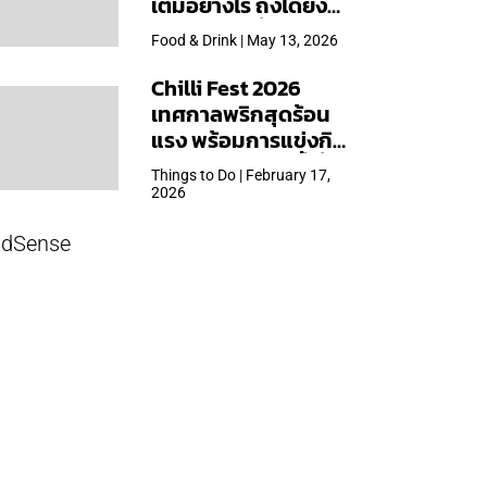
เต็มอย่างไร ถึงได้ยิ่ง
ใหญ่สุดเท่าที่เคยจัดมา
Food & Drink | May 13, 2026
Chilli Fest 2026
เทศกาลพริกสุดร้อน
แรง พร้อมการแข่งกิน
พริก จัด 28 มี.ค.นี้ ที่โรง
Things to Do | February 17,
แรมคิมป์ตัน มาลัยฯ
2026
dSense