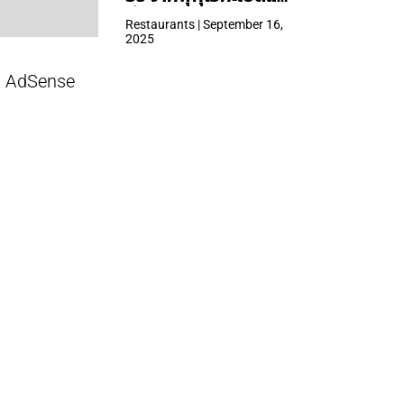
ที่ Central Park
Restaurants | September 16,
2025
AdSense