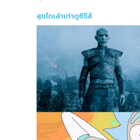
สุขใดเล่าเท่าดูซีรีส์