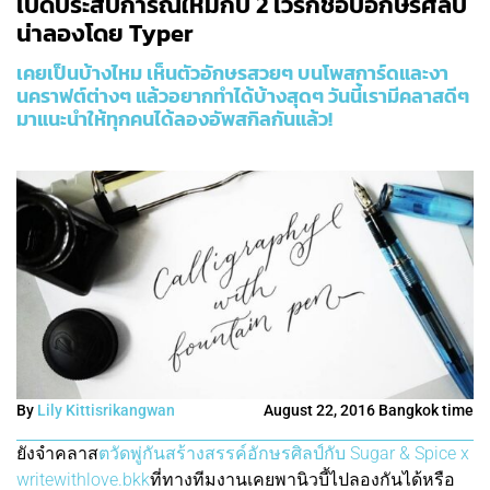
เปิดประสบการณ์ใหม่กับ 2 เวิร์กช็อปอักษรศิลป์
น่าลองโดย Typer
เคยเป็นบ้างไหม เห็นตัวอักษรสวยๆ บนโพสการ์ดและงา
นคราฟต์ต่างๆ แล้วอยากทำได้บ้างสุดๆ วันนี้เรามีคลาสดีๆ
มาแนะนำให้ทุกคนได้ลองอัพสกิลกันแล้ว!
By
Lily Kittisrikangwan
August 22, 2016 Bangkok time
ยังจำคลาส
ตวัดพู่กันสร้างสรรค์อักษรศิลป์กับ Sugar & Spice x
writewithlove.bkk
ที่ทางทีมงานเคยพานิวบี้ไปลองกันได้หรือ