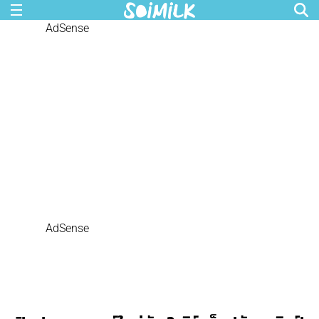
AdSense
AdSense