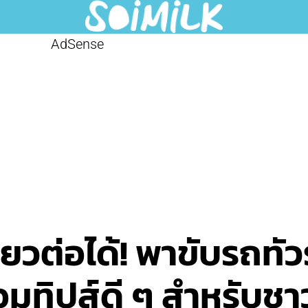
AdSense
ยวต่อได้! พาขับรถทัวร
มทิปส์ดี ๆ สำหรับช