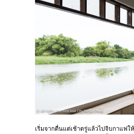
เริ่มจากตื่นแต่เช้าตรู่แล้วไปจิบกาแฟให