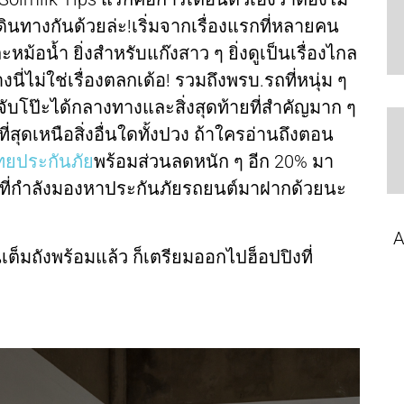
นเดินทางกันด้วยล่ะ!เริ่มจากเรื่องแรกที่หลายคน
้อน้ำ ยิ่งสำหรับแก๊งสาว ๆ ยิ่งดูเป็นเรื่องไกล
ี่ไม่ใช่เรื่องตลกเด้อ! รวมถึงพรบ.รถที่หนุ่ม ๆ
บโป๊ะได้กลางทางและสิ่งสุดท้ายที่สำคัญมาก ๆ
ี่สุดเหนือสิ่งอื่นใดทั้งปวง ถ้าใครอ่านถึงตอน
ทยประกันภัย
พร้อมส่วนลดหนัก ๆ อีก 20% มา
 ที่กำลังมองหาประกันภัยรถยนต์มาฝากด้วยนะ
A
เต็มถังพร้อมแล้ว ก็เตรียมออกไปฮ็อปปิงที่