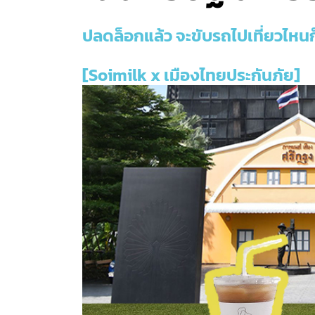
ปลดล็อกแล้ว จะขับรถไปเที่ยวไหนก็
[Soimilk x เมืองไทยประกันภัย]