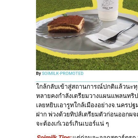
By
SOIMILK-PROMOTED
ใกล้กลับเข้าสู่สถานการณ์ปกติแล้วนะทุกคน
หลายคงกำลังเตรียมวางแผนแพลนทริปออก
เลยหยิบเอารูทใกล้เมืองอย่างจ.นครปฐม แ
ฝาก พ่วงด้วยทิปส์เตรียมตัวก่อนออกผจ
จะต้องเก๋เวอร์เกินเบอร์แน่ ๆ
Soimilk Tips:
แต่ก่อนจะออกสตาร์ตรถ So