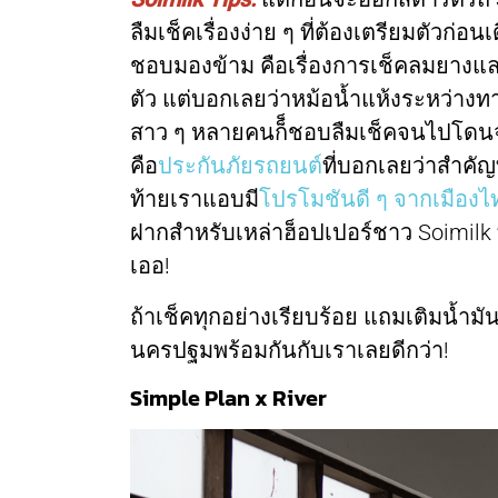
ลืมเช็คเรื่องง่าย ๆ ที่ต้องเตรียมตัวก่อ
ชอบมองข้าม คือเรื่องการเช็คลมยางและหม
ตัว แต่บอกเลยว่าหม้อน้ำแห้งระหว่างทางน
สาว ๆ หลายคนก็็ชอบลืมเช็คจนไปโดนจั
คือ
ประกันภัยรถยนต์
ที่บอกเลยว่าสำคัญท
ท้ายเราแอบมี
โปรโมชันดี ๆ จากเมืองไ
ฝากสำหรับเหล่าฮ็อปเปอร์ชาว Soimilk
เออ!
ถ้าเช็คทุกอย่างเรียบร้อย แถมเติมน้ำมัน
นครปฐมพร้อมกันกับเราเลยดีกว่า!
Simple Plan x River