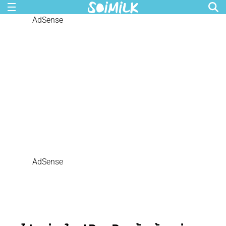
AdSense
AdSense