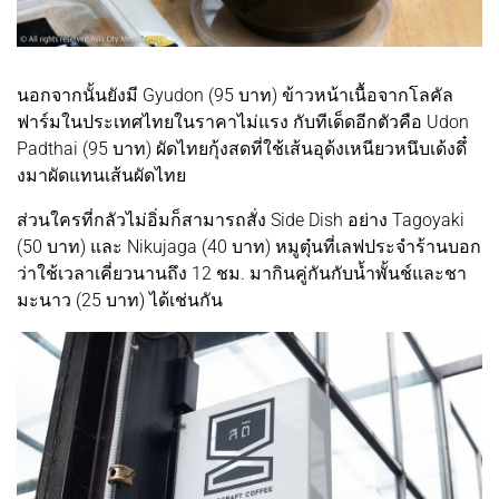
นอกจากนั้นยังมี Gyudon (95 บาท) ข้าวหน้าเนื้อจากโลคัล
ฟาร์มในประเทศไทยในราคาไม่แรง กับทีเด็ดอีกตัวคือ Udon
Padthai (95 บาท) ผัดไทยกุ้งสดที่ใช้เส้นอุด้งเหนียวหนึบเด้งดึ๋
งมาผัดแทนเส้นผัดไทย
ส่วนใครที่กลัวไม่อิ่มก็สามารถสั่ง Side Dish อย่าง Tagoyaki
(50 บาท) และ Nikujaga (40 บาท) หมูตุ๋นที่เลฟประจำร้านบอก
ว่าใช้เวลาเคี่ยวนานถึง 12 ชม. มากินคู่กันกับน้ำพั้นช์และชา
มะนาว (25 บาท) ได้เช่นกัน