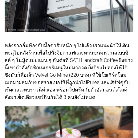
หลังจากอิ่มท้องกับมื้อคาร์บหนัก ๆ ไปแล้ว เราแนะนำให้เดิน
ทะลุไปหลังร้านเพื่อไปนั่งจิบกาแฟและทานขนมหวานแบบชิ
ลล์ ๆ ในมู้ดแบบแมน ๆ กันต่อที่ SATI Handcraft Coffee ยิ่งช่วง
นี้เขากำลังงัดซิกเนเจอร์เมนูใหม่มาอวด ยิ่งต้องไปลองให้ได้
ซึ่งมันก็คือเจ้า Velvet Go Mine (220 บาท) ที่ใช้โยเกิร์ตโฮม
เมดมาผสมกับซอสราสเบอร์รี่ที่ถูกนำไปPurée และเสิร์ฟคู่กับ
เร้ดเวลเวทบราวนี่ทำเอง พร้อมวิปครีมกับถั่วอัลมอนด์สไลด์
สั่งมาเซ็ตเดียวแชร์กินกันได้ 3 คนยังไม่หมด !