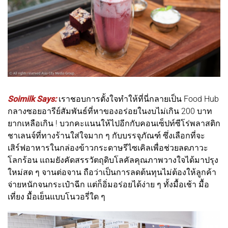
Soimilk Says:
เราชอบการตั้งใจทำให้ที่นี่กลายเป็น Food Hub
กลางซอยอารีย์สัมพันธ์ที่หาของอร่อยในงบไม่เกิน 200 บาท
ยากเหลือเกิน ! บวกคะแนนให้ไปอีกกับคอนเซ็ปท์ซีโร่พลาสติก
ชาเลนจ์ที่ทางร้านใส่ใจมาก ๆ กับบรรจุภัณฑ์ ซึ่งเลือกที่จะ
เสิร์ฟอาหารในกล่องข้าวกระดาษรีไซเคิลเพื่อช่วยลดภาวะ
โลกร้อน แถมยังคัดสรรวัตถุดิบโลคัลคุณภาพวางใจได้มาปรุง
ใหม่สด ๆ จานต่อจาน ถือว่าเป็นการลดต้นทุนไม่ต้องให้ลูกค้า
จ่ายหนักจนกระเป๋าฉีก แต่ก็อิ่มอร่อยได้ง่าย ๆ ทั้งมื้อเช้า มื้อ
เที่ยง มื้อเย็นแบบโนวอรี่ใด ๆ