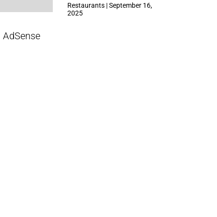
ที่ Central Park
Restaurants | September 16,
2025
AdSense