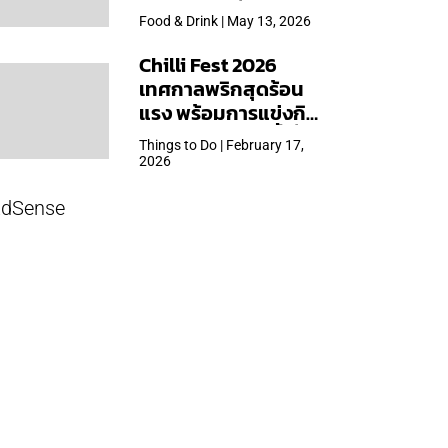
ใหญ่สุดเท่าที่เคยจัดมา
Food & Drink | May 13, 2026
Chilli Fest 2026
เทศกาลพริกสุดร้อน
แรง พร้อมการแข่งกิน
พริก จัด 28 มี.ค.นี้ ที่โรง
Things to Do | February 17,
แรมคิมป์ตัน มาลัยฯ
2026
dSense