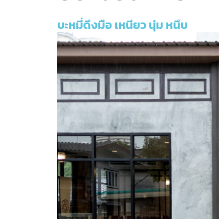
บะหมี่ดึงมือ เหนียว นุ่ม หนึบ