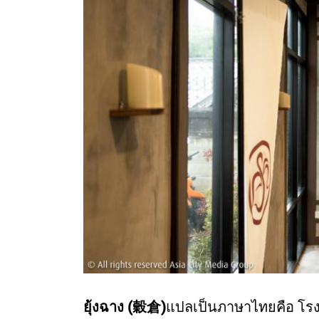
ยุ้งฉาง (穀倉)
แปลเป็นภาษาไทยคือ โรงเ