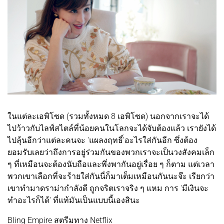
ในแต่ละเอพิโซด (รวมทั้งหมด 8 เอพิโซด) นอกจากเราจะได้
ไปว้าวกับไลฟ์สไตล์ที่น้อยคนในโลกจะได้จับต้องแล้ว เรายังได้
ไปลุ้นอีกว่าแต่ละคนจะ 'แผลงฤทธิ์'อะไรใส่กันอีก ซึ่งต้อง
ยอมรับเลยว่าถึงการอยู่ร่วมกันของพวกเราจะเป็นวงสังคมเล็ก
ๆ ที่เหมือนจะต้องนับถือและพึ่งพากันอยู่เรื่อย ๆ ก็ตาม แต่เวลา
พวกเขาเลือกที่จะร้ายใส่กันนี่ก็มาเต็มเหมือนกันนะจ๊ะ เรียกว่า
เขาทำมาดราม่ากำลังดี ถูกจริตเราจริง ๆ แหม การ 'มีเงินจะ
ทำอะไรก็ได้' ที่แท้มันเป็นแบบนี้เองสินะ
Bling Empire สตรีมทาง Netflix